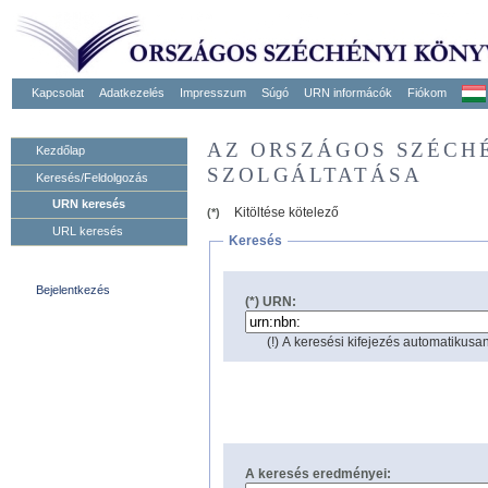
Kapcsolat
Adatkezelés
Impresszum
Súgó
URN informácók
Fiókom
AZ ORSZÁGOS SZÉCH
Kezdőlap
SZOLGÁLTATÁSA
Keresés/Feldolgozás
URN keresés
Kitöltése kötelező
(*)
URL keresés
Keresés
Bejelentkezés
(*) URN:
(!) A keresési kifejezés automatikusan
A keresés eredményei: