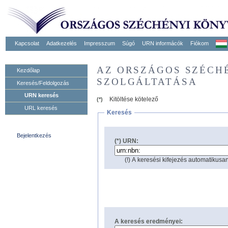
Kapcsolat
Adatkezelés
Impresszum
Súgó
URN informácók
Fiókom
AZ ORSZÁGOS SZÉCH
Kezdőlap
SZOLGÁLTATÁSA
Keresés/Feldolgozás
URN keresés
Kitöltése kötelező
(*)
URL keresés
Keresés
Bejelentkezés
(*) URN:
(!) A keresési kifejezés automatikusan
A keresés eredményei: