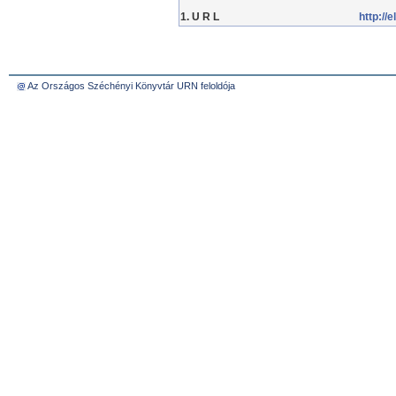
1. U R L
http:/
Az Országos Széchényi Könyvtár URN feloldója