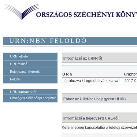
URN:NBN FELOLDÓ
URN feloldó
Információ az URN-ről
URL feloldó
Bejegyzett névterek
U R N
urn:nb
Példák
Létrehozva / Legutóbb változtatva
2017-0
URN karbantartás
Országos Széchényi Könyvtár
Ehhez az URN-hez bejegyzett UUIDk
Információ a bejegyzett URL-ről
Kérem lépjen kapcsolatba a felelős szerveze