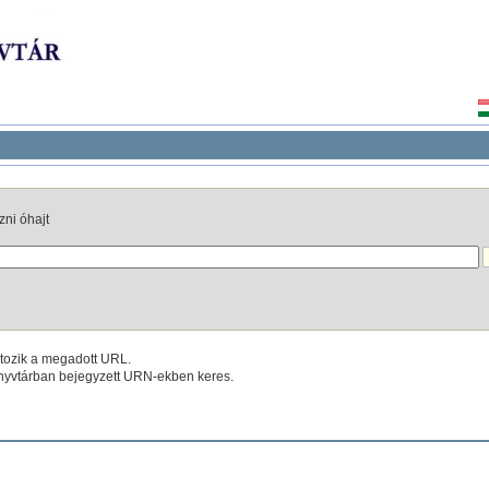
ni óhajt
tozik a megadott URL.
yvtárban bejegyzett URN-ekben keres.