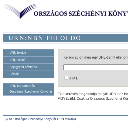
URN:NBN FELOLDÓ
URN feloldó
Kérem adjon meg egy URL-t amit ellenőriz
URL feloldó
Bejegyzett névterek
Példák
X M L
URN karbantartás
Országos Széchényi Könyvtár
Ez a keresés megmutatja melyik URN-hez tar
FIGYELEM: Csak az Országos Széchényi Kön
Az Országos Széchényi Könyvtár URN feloldója