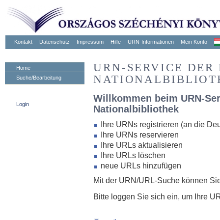
Kontakt
Datenschutz
Impressum
Hilfe
URN-Informationen
Mein Konto
URN-SERVICE DER
Home
NATIONALBIBLIOT
Suche/Bearbeitung
Willkommen beim URN-Ser
Login
Nationalbibliothek
Ihre URNs registrieren (an die De
Ihre URNs reservieren
Ihre URLs aktualisieren
Ihre URLs löschen
neue URLs hinzufügen
Mit der URN/URL-Suche können Sie
Bitte loggen Sie sich ein, um Ihre 