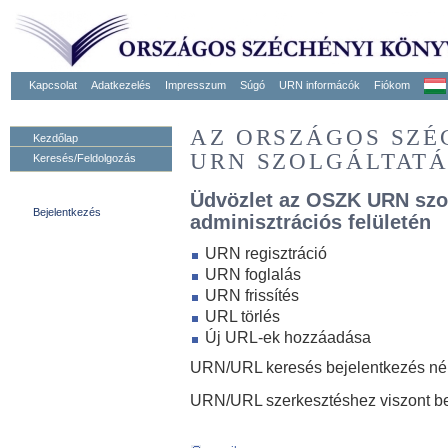
Kapcsolat
Adatkezelés
Impresszum
Súgó
URN informácók
Fiókom
AZ ORSZÁGOS SZ
Kezdőlap
URN SZOLGÁLTAT
Keresés/Feldolgozás
Üdvözlet az OSZK URN szo
Bejelentkezés
adminisztrációs felületén
URN regisztráció
URN foglalás
URN frissítés
URL törlés
Új URL-ek hozzáadása
URN/URL keresés bejelentkezés nélk
URN/URL szerkesztéshez viszont be